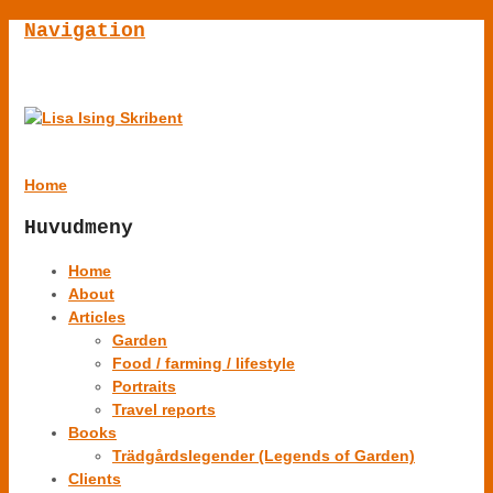
Navigation
Home
Huvudmeny
Home
About
Articles
Garden
Food / farming / lifestyle
Portraits
Travel reports
Books
Trädgårdslegender (Legends of Garden)
Clients