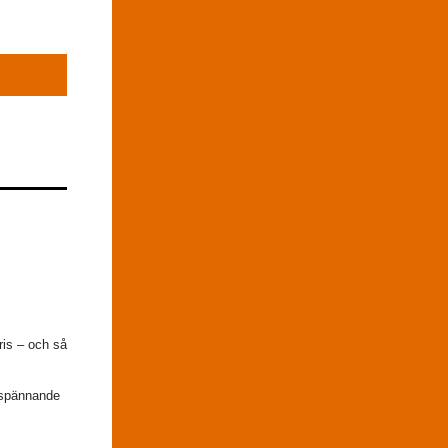
ris – och så
 spännande