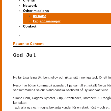
Clients
Network
Other missions
Ikebana
Project manager
Contact
Return to Content
God Jul
Nu tar Lisa Ising Skribent jullov och riktar sitt innerliga tack för ett 
Resor har börjar komma på agendan: I januari till ett iskallt Norge f
sensommarens sejour bland danska badhotell på Jylland västkust.
Sköna Hem, Dagens Nyheter, Grip, Aftonbladet, Drömhem & Trädgård
kontakter.
Tack alla nya och trogna bekanta kunder för en stark höst – och ett f