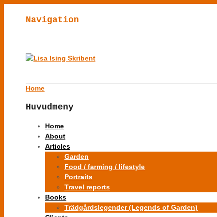
Navigation
Home
Huvudmeny
Home
About
Articles
Garden
Food / farming / lifestyle
Portraits
Travel reports
Books
Trädgårdslegender (Legends of Garden)