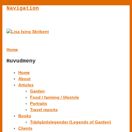
Navigation
Home
Huvudmeny
Home
About
Articles
Garden
Food / farming / lifestyle
Portraits
Travel reports
Books
Trädgårdslegender (Legends of Garden)
Clients