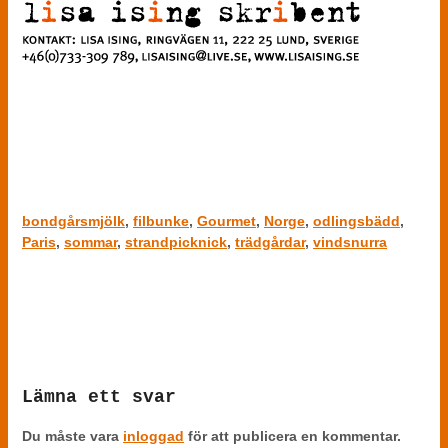
bondgårsmjölk
,
filbunke
,
Gourmet
,
Norge
,
odlingsbädd
,
Paris
,
sommar
,
strandpicknick
,
trädgårdar
,
vindsnurra
No comments yet.
Lämna ett svar
Du måste vara
inloggad
för att publicera en kommentar.