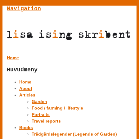
Navigation
Home
Huvudmeny
Home
About
Articles
Garden
Food / farming / lifestyle
Portraits
Travel reports
Books
Trädgårdslegender (Legends of Garden)