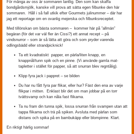
För många av oss är sommaren lantlig. Den som kan skaffa
bondgårdsmjölk, kanske vill prova att sätta egen filbunke den här
sommaren. Håll i så fall utkik efter Gourmets julinummer – där har
jag ett reportage om en ovanlig mejerska och filbunksreceptet.
Med tillönskan om bästa sommaren – kommer här på ”allmän”
begäran (för det var väl fler än Cissi?) ett annat recept – på
vindsnurror – som är så lätta att göra och som pryder varenda
odlingsbädd eller strandpicknick!
Ta ett kvadratiskt papper, en pärla/liten knapp, en
knappnål/tunn spik och en pinne. (Vi använde gamla mat-
tapletter i stället för papper, så att snurran blev regntålig).
Klipp fyra jack i pappret – se bilden
Du har nu fått fyra par flikar, eller hur? Fäst den ena av varje
flikpar i mitten. Enklast blir det om man jobbar på en torr
tvättsvamp och kan nåla fast flikarna.
Ta nu fram din tunna spik, lossa snurran från svampen utan att
tappa flikarna och trä på spiken. Avsluta med pärlan som
distans och spika på en bambukäpp eller blompinne. Klart.
En riktigt härlig sommar!