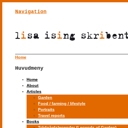
Navigation
Home
Huvudmeny
Home
About
Articles
Garden
Food / farming / lifestyle
Portraits
Travel reports
Books
Trädgårdslegender (Legends of Garden)