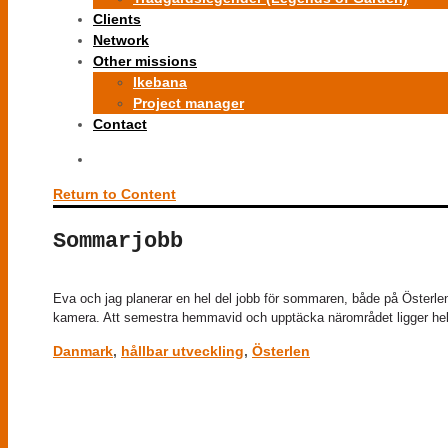
Clients
Network
Other missions
Ikebana
Project manager
Contact
Return to Content
Sommarjobb
Eva och jag planerar en hel del jobb för sommaren, både på Österle
kamera. Att semestra hemmavid och upptäcka närområdet ligger helt 
Danmark
,
hållbar utveckling
,
Österlen