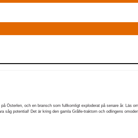
på Österlen, och en bransch som fullkomligt exploderat på senare år. Läs om
a såg potential! Det är kring den gamla Grålle-traktorn och odlingens omode