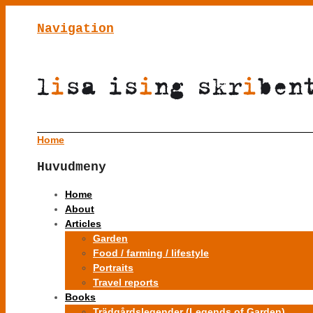
Navigation
Home
Huvudmeny
Home
About
Articles
Garden
Food / farming / lifestyle
Portraits
Travel reports
Books
Trädgårdslegender (Legends of Garden)