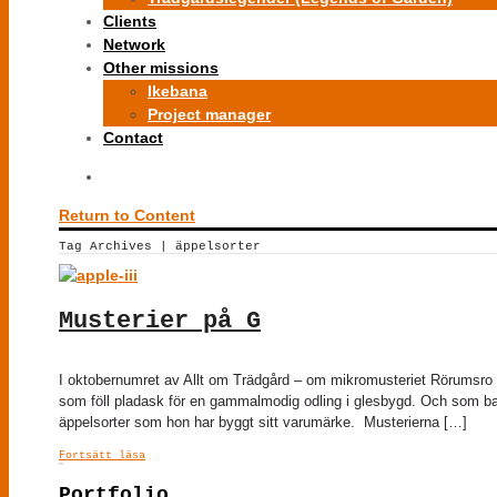
Clients
Network
Other missions
Ikebana
Project manager
Contact
Return to Content
Tag Archives | äppelsorter
Musterier på G
I oktobernumret av Allt om Trädgård – om mikromusteriet Rörumsro 
som föll pladask för en gammalmodig odling i glesbygd. Och som bar
äppelsorter som hon har byggt sitt varumärke. Musterierna […]
Fortsätt läsa
Portfolio