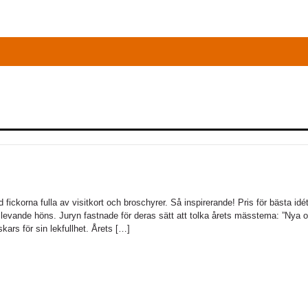
orna fulla av visitkort och broschyrer. Så inspirerande! Pris för bästa idé
levande höns. Juryn fastnade för deras sätt att tolka årets mässtema: ”Nya 
kars för sin lekfullhet. Årets […]