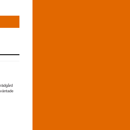
trädgård
oväntade