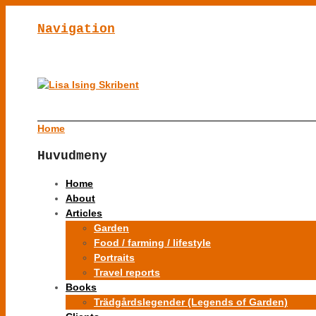
Navigation
Home
Huvudmeny
Home
About
Articles
Garden
Food / farming / lifestyle
Portraits
Travel reports
Books
Trädgårdslegender (Legends of Garden)