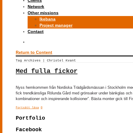
Clients
Network
Other missions
Ikebana
Project manager
Contact
Return to Content
Tag Archives | Christel Kvant
Med fulla fickor
Nyss hemkommen från Nordiska Trädgårdsmässan i Stockholm med fick
fick trendkänsliga Rölunda Gård med grönsaker under bänkglas och 
kombinationer och inspirerande kollisioner”. Bästa monter gick till Fis
Fortsätt läsa
0
Portfolio
Facebook