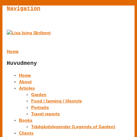
Navigation
Home
Huvudmeny
Home
About
Articles
Garden
Food / farming / lifestyle
Portraits
Travel reports
Books
Trädgårdslegender (Legends of Garden)
Clients