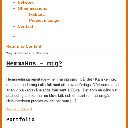
Network
Other missions
Ikebana
Project manager
Contact
Return to Content
Tag Archives | Femina
HemmaHos – mig?
Heminredningsreportage – hemma sig själv. Går det? Kanske inte…
men jag roade mig i alla fall med att prova i lördags. Vårt sommarhus
är en vitkalkad skånelänga från sent 1800-tal. Det som en gång var
stall och grisboxar har nu blivit kök och ett stort rum att umgås i.
Hela interiören präglas av det par som […]
Fortsätt läsa
0
Portfolio