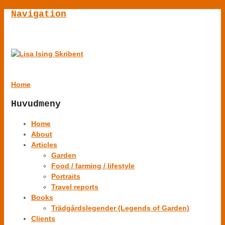
Navigation
Home
Huvudmeny
Home
About
Articles
Garden
Food / farming / lifestyle
Portraits
Travel reports
Books
Trädgårdslegender (Legends of Garden)
Clients