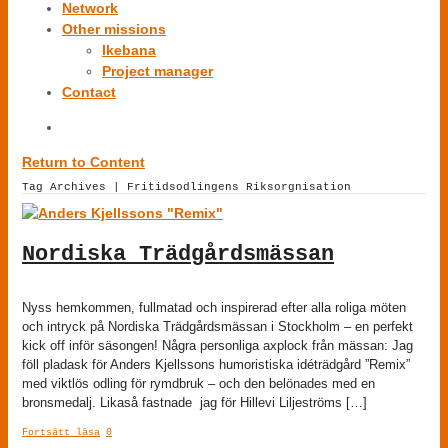
Network
Other missions
Ikebana
Project manager
Contact
Return to Content
Tag Archives | Fritidsodlingens Riksorgnisation
Nordiska Trädgårdsmässan
Nyss hemkommen, fullmatad och inspirerad efter alla roliga möten
och intryck på Nordiska Trädgårdsmässan i Stockholm – en perfekt
kick off inför säsongen! Några personliga axplock från mässan: Jag
föll pladask för Anders Kjellssons humoristiska idéträdgård ”Remix”
med viktlös odling för rymdbruk – och den belönades med en
bronsmedalj. Likaså fastnade jag för Hillevi Liljeströms […]
Fortsätt läsa
0