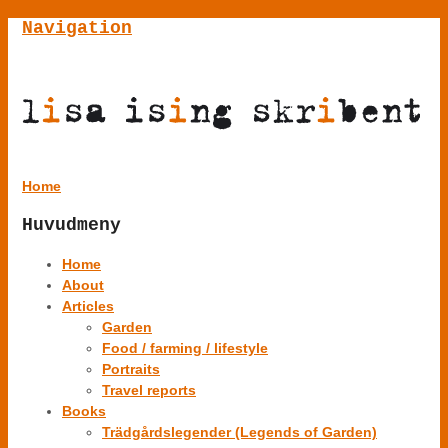
Navigation
Home
Huvudmeny
Home
About
Articles
Garden
Food / farming / lifestyle
Portraits
Travel reports
Books
Trädgårdslegender (Legends of Garden)