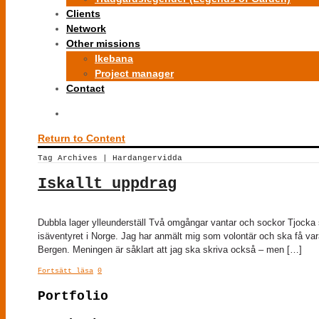
Clients
Network
Other missions
Ikebana
Project manager
Contact
Return to Content
Tag Archives | Hardangervidda
Iskallt uppdrag
Dubbla lager ylleunderställ Två omgångar vantar och sockor Tjocka 
isäventyret i Norge. Jag har anmält mig som volontär och ska få var
Bergen. Meningen är såklart att jag ska skriva också – men […]
Fortsätt läsa
0
Portfolio