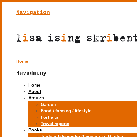
Navigation
Home
Huvudmeny
Home
About
Articles
Garden
Food / farming / lifestyle
Portraits
Travel reports
Books
Trädgårdslegender (Legends of Garden)