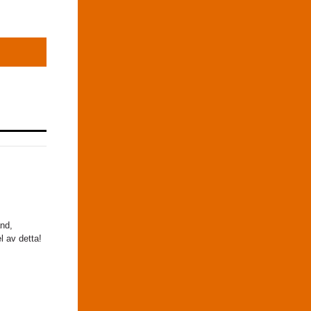
and,
l av detta!