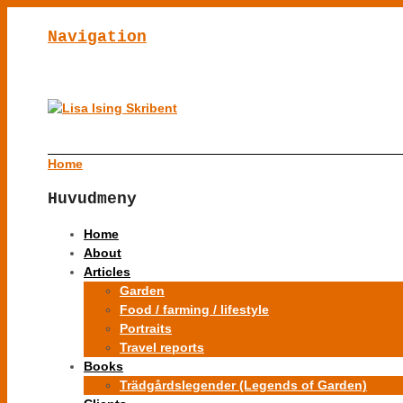
Navigation
Home
Huvudmeny
Home
About
Articles
Garden
Food / farming / lifestyle
Portraits
Travel reports
Books
Trädgårdslegender (Legends of Garden)