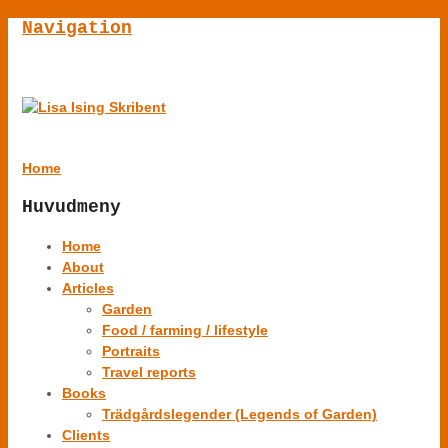
Navigation
Home
Huvudmeny
Home
About
Articles
Garden
Food / farming / lifestyle
Portraits
Travel reports
Books
Trädgårdslegender (Legends of Garden)
Clients