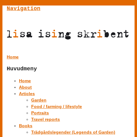
Navigation
Home
Huvudmeny
Home
About
Articles
Garden
Food / farming / lifestyle
Portraits
Travel reports
Books
Trädgårdslegender (Legends of Garden)