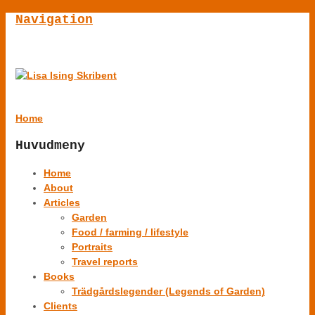
Navigation
Home
Huvudmeny
Home
About
Articles
Garden
Food / farming / lifestyle
Portraits
Travel reports
Books
Trädgårdslegender (Legends of Garden)
Clients