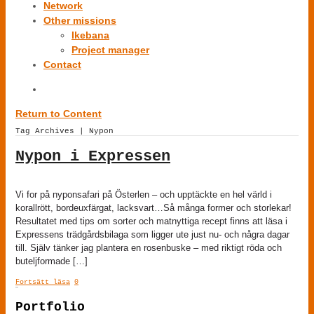
Network
Other missions
Ikebana
Project manager
Contact
Return to Content
Tag Archives | Nypon
Nypon i Expressen
Vi for på nyponsafari på Österlen – och upptäckte en hel värld i
korallrött, bordeuxfärgat, lacksvart…Så många former och storlekar!
Resultatet med tips om sorter och matnyttiga recept finns att läsa i
Expressens trädgårdsbilaga som ligger ute just nu- och några dagar
till. Själv tänker jag plantera en rosenbuske – med riktigt röda och
buteljformade […]
Fortsätt läsa
0
Portfolio