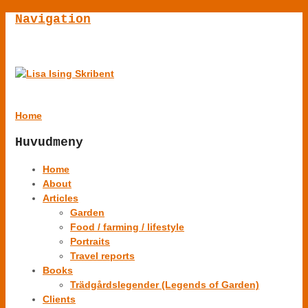
Navigation
Home
Huvudmeny
Home
About
Articles
Garden
Food / farming / lifestyle
Portraits
Travel reports
Books
Trädgårdslegender (Legends of Garden)
Clients