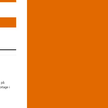
e på
ortage i