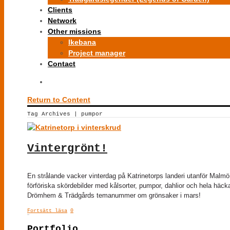
Clients
Network
Other missions
Ikebana
Project manager
Contact
Return to Content
Tag Archives | pumpor
Vintergrönt!
En strålande vacker vinterdag på Katrinetorps landeri utanför Malmö
förföriska skördebilder med kålsorter, pumpor, dahlior och hela häc
Drömhem & Trädgårds temanummer om grönsaker i mars!
Fortsätt läsa
0
Portfolio