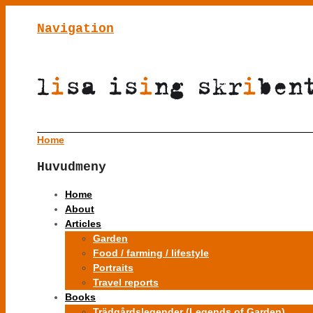
Navigation
Home
Huvudmeny
Home
About
Articles
Garden
Food / farming / lifestyle
Portraits
Travel reports
Books
Trädgårdslegender (Legends of Garden)