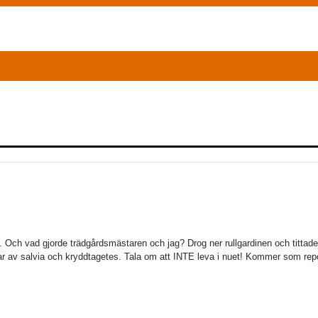
. Och vad gjorde trädgårdsmästaren och jag? Drog ner rullgardinen och tittad
kar av salvia och kryddtagetes. Tala om att INTE leva i nuet! Kommer som rep