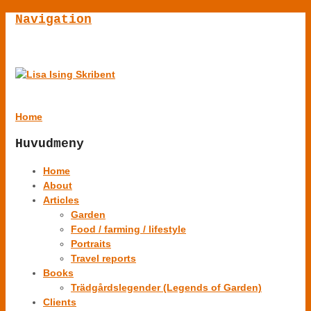
Navigation
Home
Huvudmeny
Home
About
Articles
Garden
Food / farming / lifestyle
Portraits
Travel reports
Books
Trädgårdslegender (Legends of Garden)
Clients