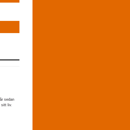
 år sedan
itt liv.