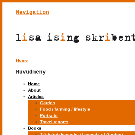
Navigation
Home
Huvudmeny
Home
About
Articles
Garden
Food / farming / lifestyle
Portraits
Travel reports
Books
Trädgårdslegender (Legends of Garden)