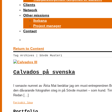
Clients
Network
Other missions
Ikebana
Project manager
Contact
Return to Content
Tag Archives | Sövde Musteri
Calvados på svenska
I senaste numret av Äkta Mat berättar jag om must-entreprenören 
den dåvarande fotografen steg in på Sövde musteri – som kund. Timinge
Redan […]
Fortsätt läsa
Portfolio