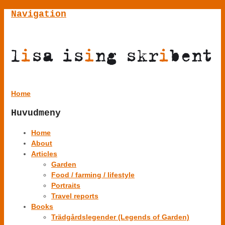
Navigation
Home
Huvudmeny
Home
About
Articles
Garden
Food / farming / lifestyle
Portraits
Travel reports
Books
Trädgårdslegender (Legends of Garden)