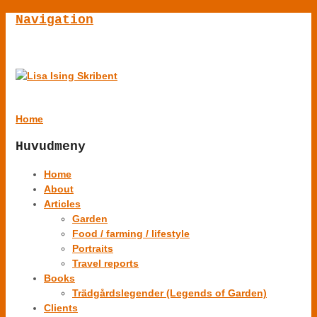
Navigation
Home
Huvudmeny
Home
About
Articles
Garden
Food / farming / lifestyle
Portraits
Travel reports
Books
Trädgårdslegender (Legends of Garden)
Clients