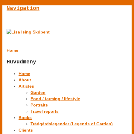
Navigation
Home
Huvudmeny
Home
About
Articles
Garden
Food / farming / lifestyle
Portraits
Travel reports
Books
Trädgårdslegender (Legends of Garden)
Clients