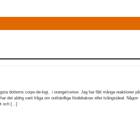
 yngsta dotterns corps-de-logi, i orange/cerise. Jag har fått många reaktioner på
det aldrig varit fråga om outhärdliga föräldrakrav eller tvångsideal. Någon
gt och […]