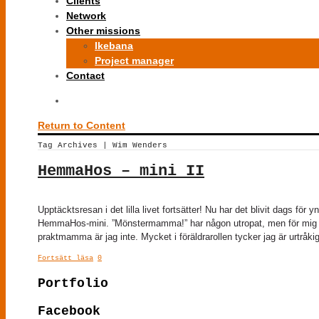
Clients
Network
Other missions
Ikebana
Project manager
Contact
Return to Content
Tag Archives | Wim Wenders
HemmaHos – mini II
Upptäcktsresan i det lilla livet fortsätter! Nu har det blivit dags för
HemmaHos-mini. ”Mönstermamma!” har någon utropat, men för mig har 
praktmamma är jag inte. Mycket i föräldrarollen tycker jag är urtråki
Fortsätt läsa
0
Portfolio
Facebook