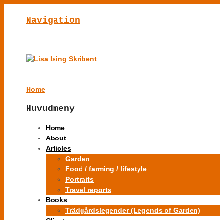
Navigation
Home
Huvudmeny
Home
About
Articles
Garden
Food / farming / lifestyle
Portraits
Travel reports
Books
Trädgårdslegender (Legends of Garden)