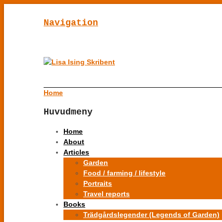
Navigation
Home
Huvudmeny
Home
About
Articles
Garden
Food / farming / lifestyle
Portraits
Travel reports
Books
Trädgårdslegender (Legends of Garden)