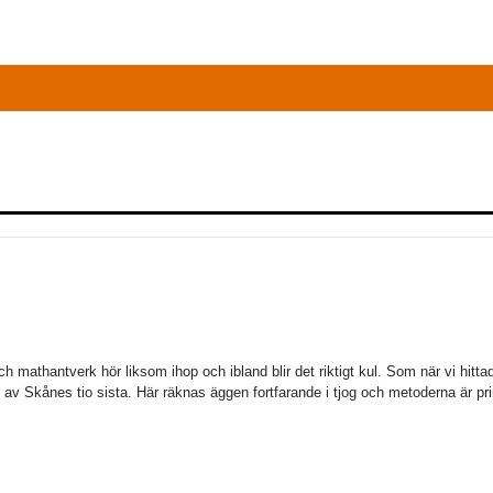
ch mathantverk hör liksom ihop och ibland blir det riktigt kul. Som när vi hitt
av Skånes tio sista. Här räknas äggen fortfarande i tjog och metoderna är pr