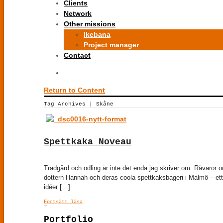
Clients
Network
Other missions
Ikebana
Project manager
Contact
Return to Content
Tag Archives | Skåne
Spettkaka Noveau
Trädgård och odling är inte det enda jag skriver om. Råvaror o
dottern Hannah och deras coola spettkaksbageri i Malmö – ett 
idéer […]
Fortsätt läsa
Portfolio