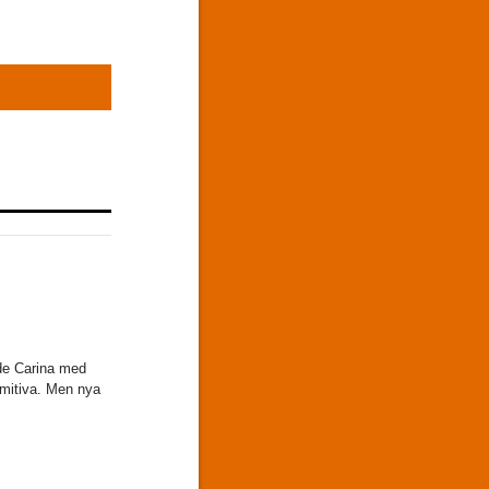
ade Carina med
imitiva. Men nya