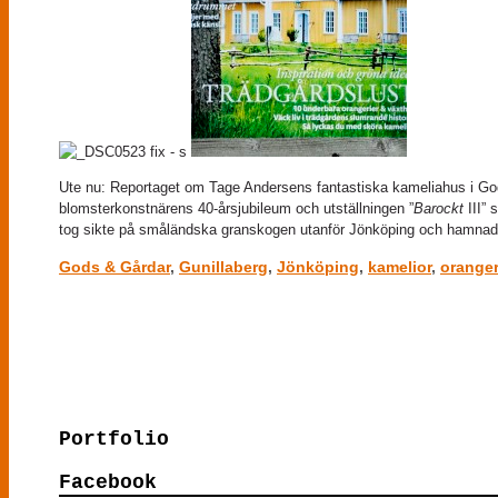
Ute nu: Reportaget om Tage Andersens fantastiska kameliahus i God
blomsterkonstnärens 40-årsjubileum och utställningen ”
Barockt
III” 
tog sikte på småländska granskogen utanför Jönköping och hamnade 
Gods & Gårdar
,
Gunillaberg
,
Jönköping
,
kamelior
,
oranger
Comments are closed.
Portfolio
Facebook