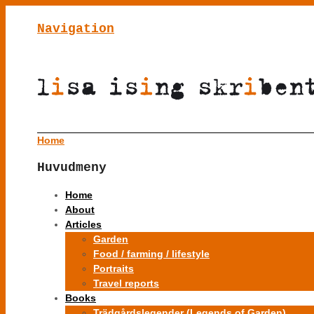
Navigation
Home
Huvudmeny
Home
About
Articles
Garden
Food / farming / lifestyle
Portraits
Travel reports
Books
Trädgårdslegender (Legends of Garden)