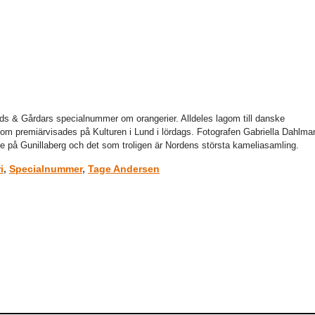
s & Gårdars specialnummer om orangerier. Alldeles lagom till danske
som premiärvisades på Kulturen i Lund i lördags. Fotografen Gabriella Dahlma
på Gunillaberg och det som troligen är Nordens största kameliasamling.
i
,
Specialnummer
,
Tage Andersen