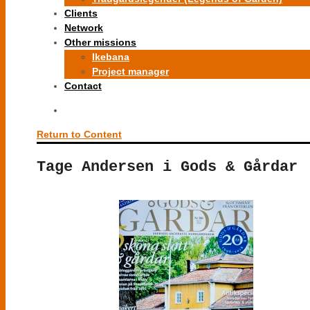
Clients
Network
Other missions
Ikebana
Project manager
Contact
Return to Content
Tage Andersen i Gods & Gårdar