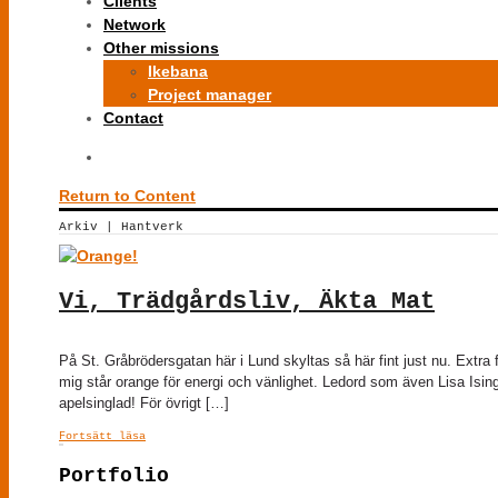
Clients
Network
Other missions
Ikebana
Project manager
Contact
Return to Content
Arkiv | Hantverk
Vi, Trädgårdsliv, Äkta Mat
På St. Gråbrödersgatan här i Lund skyltas så här fint just nu. Extra 
mig står orange för energi och vänlighet. Ledord som även Lisa Ising
apelsinglad! För övrigt […]
Fortsätt läsa
Portfolio