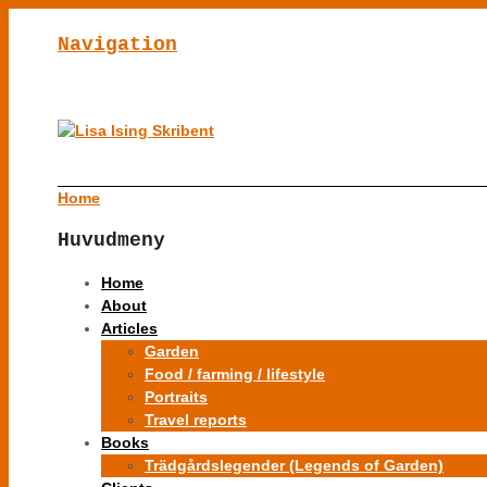
Navigation
Home
Huvudmeny
Home
About
Articles
Garden
Food / farming / lifestyle
Portraits
Travel reports
Books
Trädgårdslegender (Legends of Garden)