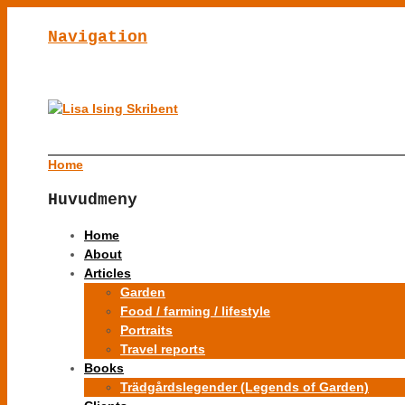
Navigation
Home
Huvudmeny
Home
About
Articles
Garden
Food / farming / lifestyle
Portraits
Travel reports
Books
Trädgårdslegender (Legends of Garden)