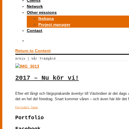
Clients
Network
Other missions
Ikebana
Project manager
Contact
Return to Content
Arkiv | Vår Trädgård
2017 – Nu kör vi!
Efter ett långt och färgsprakande äventyr till Västindien är det dags 
det en hel del föredrag. Snart kommer våren – och även här blir det
Fortsätt läsa
Portfolio
Facebook