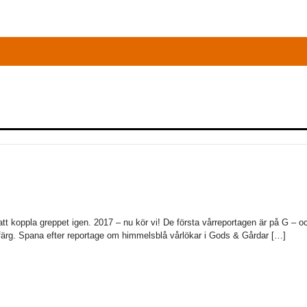
att koppla greppet igen. 2017 – nu kör vi! De första vårreportagen är på G – oc
 färg. Spana efter reportage om himmelsblå vårlökar i Gods & Gårdar […]