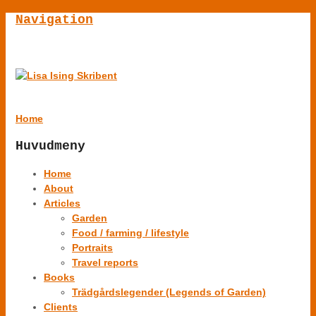
Navigation
Home
Huvudmeny
Home
About
Articles
Garden
Food / farming / lifestyle
Portraits
Travel reports
Books
Trädgårdslegender (Legends of Garden)
Clients