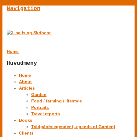
Navigation
Home
Huvudmeny
Home
About
Articles
Garden
Food / farming / lifestyle
Portraits
Travel reports
Books
Trädgårdslegender (Legends of Garden)
Clients