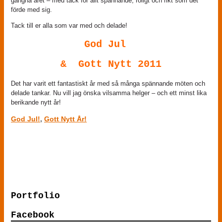
gångna året – med tack för allt spännande, roligt och rikt som det
förde med sig.
Tack till er alla som var med och delade!
God Jul
& Gott Nytt 2011
Det har varit ett fantastiskt år med så många spännande möten och
delade tankar. Nu vill jag önska vilsamma helger – och ett minst lika
berikande nytt år!
God Jul!
,
Gott Nytt År!
Comments are closed.
Portfolio
Facebook