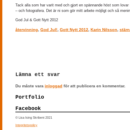
Tack alla som har varit med och gjort en spännande höst som lovar m
– och fotografera. Det är ni som gör mitt arbete möjligt och så menin
God Jul & Gott Nytt 2012
återvinning
,
God Jul!
,
Gott Nytt 2012
,
Karin Nilsson
,
stärn
No comments yet.
Lämna ett svar
Du måste vara
inloggad
för att publicera en kommentar.
Portfolio
Facebook
© Lisa Ising Skribent 2021
Integritetspolicy