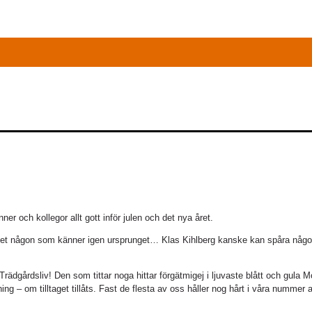
er och kollegor allt gott inför julen och det nya året.
r det någon som känner igen ursprunget… Klas Kihlberg kanske kan spåra någon
dgårdsliv! Den som tittar noga hittar förgätmigej i ljuvaste blått och gula M
ng – om tilltaget tillåts. Fast de flesta av oss håller nog hårt i våra nummer 