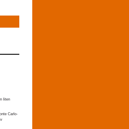
 liten
onte Carlo-
av