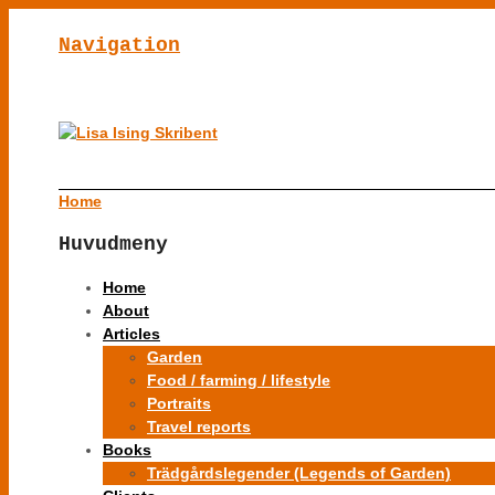
Navigation
Home
Huvudmeny
Home
About
Articles
Garden
Food / farming / lifestyle
Portraits
Travel reports
Books
Trädgårdslegender (Legends of Garden)