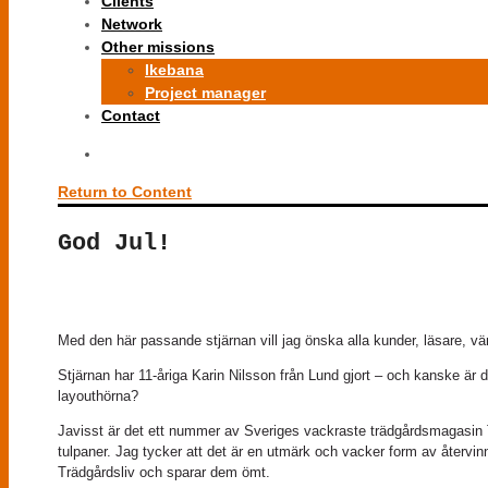
Clients
Network
Other missions
Ikebana
Project manager
Contact
Return to Content
God Jul!
Med den här passande stjärnan vill jag önska alla kunder, läsare, vänn
Stjärnan har 11-åriga Karin Nilsson från Lund gjort – och kanske ä
layouthörna?
Javisst är det ett nummer av Sveriges vackraste trädgårdsmagasin Trä
tulpaner. Jag tycker att det är en utmärk och vacker form av återvinni
Trädgårdsliv och sparar dem ömt.