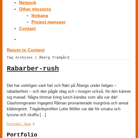
Network
Other missions
Ikebana
Project manager
Contact
Return to Content
Tag Archives | Åberg Trädgård
Rabarber-rush
Det har verkligen varit fart och fläkt på Åbergs under helgen –
rabarberfest – och den pågår idag och i morgon också, för den känner
sig manad. Några timmar kring lunch kändes som alla var där!
Glasformgivaren Ingegerd Råman provianterade murgröna och annat
klättergrönt. Trägårdsprofilen Lotte Möller var där för smaka och
lyssna och skaffa […]
Fortsätt läsa
0
Portfolio