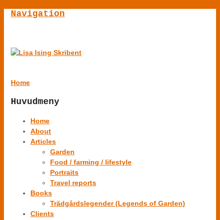
Navigation
Home
Huvudmeny
Home
About
Articles
Garden
Food / farming / lifestyle
Portraits
Travel reports
Books
Trädgårdslegender (Legends of Garden)
Clients