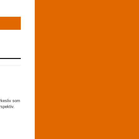
yrkesliv som
rspektiv.