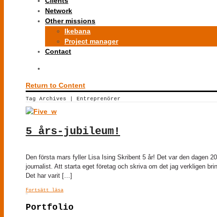
Clients
Network
Other missions
Ikebana
Project manager
Contact
Return to Content
Tag Archives | Entreprenörer
5 års-jubileum!
Den första mars fyller Lisa Ising Skribent 5 år! Det var den dagen 20
journalist. Att starta eget företag och skriva om det jag verkligen br
Det har varit […]
Fortsätt läsa
Portfolio