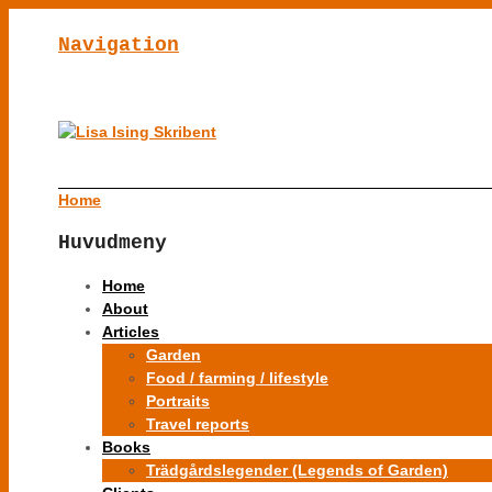
Navigation
Home
Huvudmeny
Home
About
Articles
Garden
Food / farming / lifestyle
Portraits
Travel reports
Books
Trädgårdslegender (Legends of Garden)