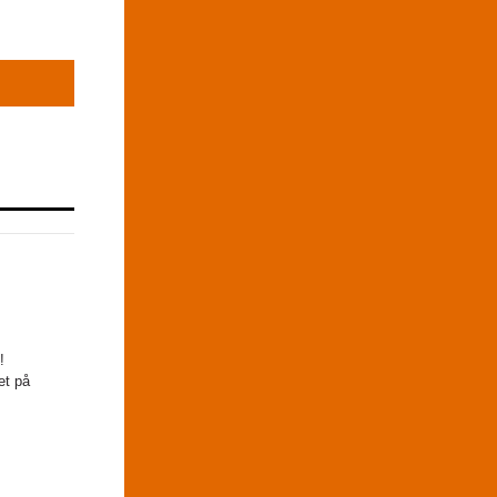
!
et på