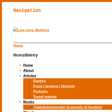
Navigation
Home
Huvudmeny
Home
About
Articles
Garden
Food / farming / lifestyle
Portraits
Travel reports
Books
Trädgårdslegender (Legends of Garden)