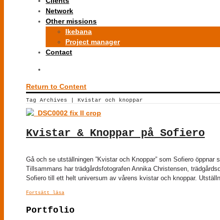
Clients
Network
Other missions
Ikebana
Project manager
Contact
Return to Content
Tag Archives | Kvistar och knoppar
Kvistar & Knoppar på Sofiero
Gå och se utställningen ”Kvistar och Knoppar” som Sofiero öppnar sä
Tillsammans har trädgårdsfotografen Annika Christensen, trädgårdsd
Sofiero till ett helt universum av vårens kvistar och knoppar. Utställn
Fortsätt läsa
Portfolio