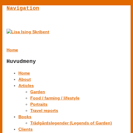
Navigation
Home
Huvudmeny
Home
About
Articles
Garden
Food / farming / lifestyle
Portraits
Travel reports
Books
Trädgårdslegender (Legends of Garden)
Clients