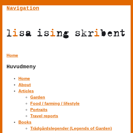
Navigation
Home
Huvudmeny
Home
About
Articles
Garden
Food / farming / lifestyle
Portraits
Travel reports
Books
Trädgårdslegender (Legends of Garden)