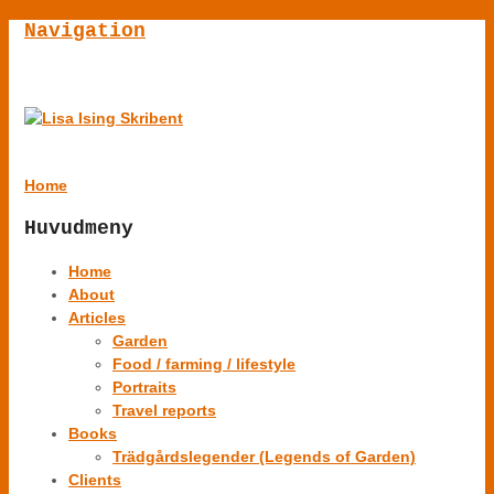
Navigation
Home
Huvudmeny
Home
About
Articles
Garden
Food / farming / lifestyle
Portraits
Travel reports
Books
Trädgårdslegender (Legends of Garden)
Clients