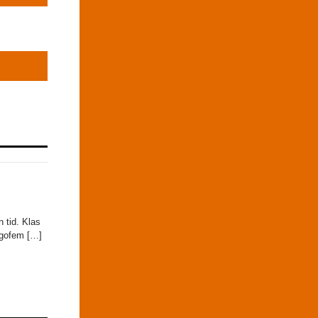
n tid. Klas
jugofem […]