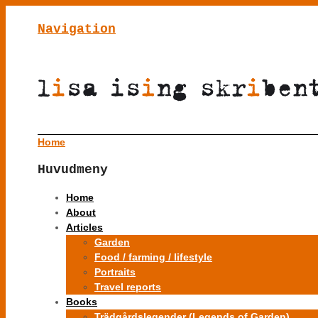
Navigation
Home
Huvudmeny
Home
About
Articles
Garden
Food / farming / lifestyle
Portraits
Travel reports
Books
Trädgårdslegender (Legends of Garden)