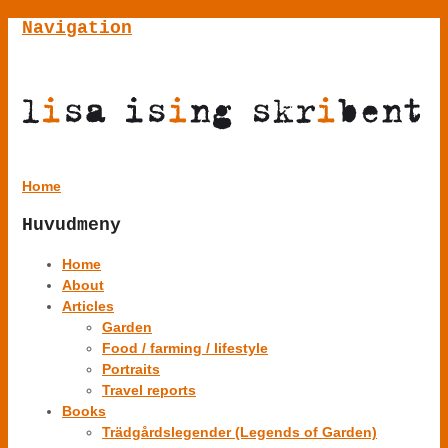
Navigation
Home
Huvudmeny
Home
About
Articles
Garden
Food / farming / lifestyle
Portraits
Travel reports
Books
Trädgårdslegender (Legends of Garden)