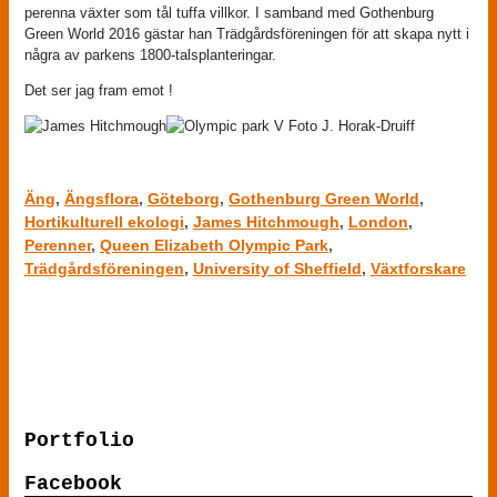
perenna växter som tål tuffa villkor. I samband med Gothenburg
Green World 2016 gästar han Trädgårdsföreningen för att skapa nytt i
några av parkens 1800-talsplanteringar.
Det ser jag fram emot !
Äng
,
Ängsflora
,
Göteborg
,
Gothenburg Green World
,
Hortikulturell ekologi
,
James Hitchmough
,
London
,
Perenner
,
Queen Elizabeth Olympic Park
,
Trädgårdsföreningen
,
University of Sheffield
,
Växtforskare
Comments are closed.
Portfolio
Facebook