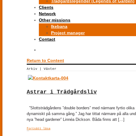
Trädgårdslegender (Legends of Garden)
Clients
Network
Other missions
Ikebana
Project manager
Contact
Return to Content
Arkiv | Växter
Astrar i Trädgårdsliv
”Slottsträdgårdens ”double borders” med närmare fyrtio olika sl
dynamiskt på samma gång.” Jag har tittat närmare på alla und
nya ”head gardener” Linnéa Dickson. Båda finns att […]
Fortsätt läsa