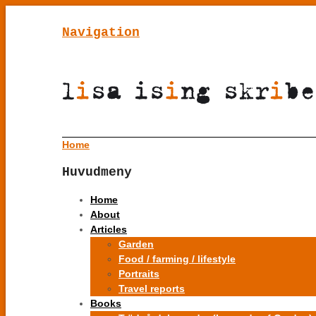
Navigation
Home
Huvudmeny
Home
About
Articles
Garden
Food / farming / lifestyle
Portraits
Travel reports
Books