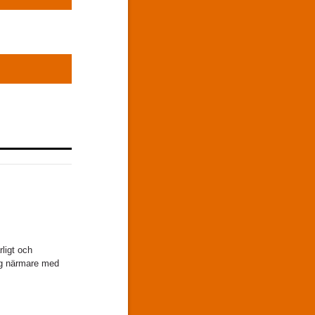
rligt och
mig närmare med