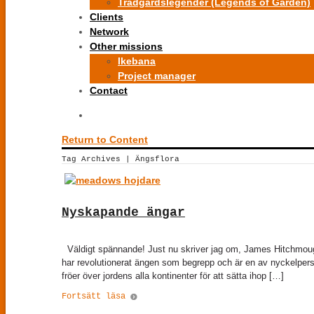
Trädgårdslegender (Legends of Garden)
Clients
Network
Other missions
Ikebana
Project manager
Contact
Return to Content
Tag Archives | Ängsflora
Nyskapande ängar
Väldigt spännande! Just nu skriver jag om, James Hitchmough, e
har revolutionerat ängen som begrepp och är en av nyckelper
fröer över jordens alla kontinenter för att sätta ihop […]
Fortsätt läsa