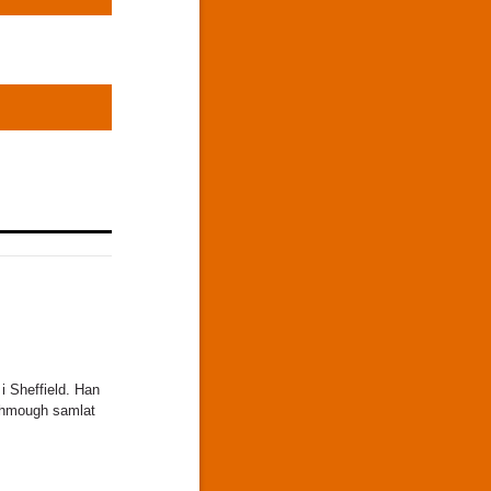
i Sheffield. Han
tchmough samlat