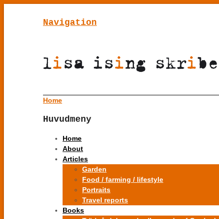
Navigation
Home
Huvudmeny
Home
About
Articles
Garden
Food / farming / lifestyle
Portraits
Travel reports
Books