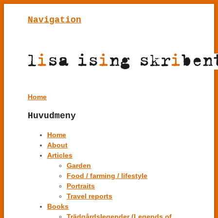
Navigation
Home
Huvudmeny
Home
About
Articles
Garden
Food / farming / lifestyle
Portraits
Travel reports
Books
Trädgårdslegender (Legends of