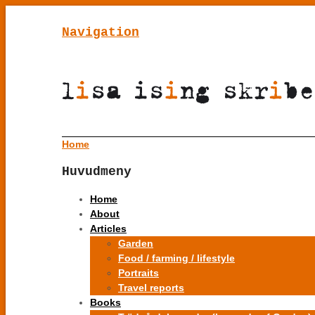
Navigation
Home
Huvudmeny
Home
About
Articles
Garden
Food / farming / lifestyle
Portraits
Travel reports
Books