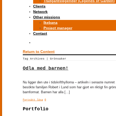
Trädgårdslegender (Legends of Garden)
Clients
Network
Other missions
Ikebana
Project manager
Contact
Return to Content
Tag Archives | Grönsaker
Odla med barnen!
Nu ligger den ute i tidskrifthyllorna – artikeln i senaste numr
besökte familjen Robert i Lund som har gjort en riktigt fin grö
barnformat. Barnen har alla […]
Fortsätt läsa
0
Portfolio