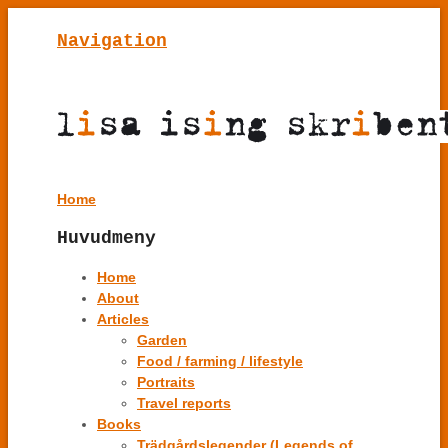
Navigation
Home
Huvudmeny
Home
About
Articles
Garden
Food / farming / lifestyle
Portraits
Travel reports
Books
Trädgårdslegender (Legends of