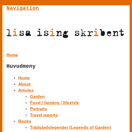
Navigation
Home
Huvudmeny
Home
About
Articles
Garden
Food / farming / lifestyle
Portraits
Travel reports
Books
Trädgårdslegender (Legends of Garden)