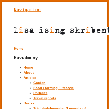
Navigation
Home
Huvudmeny
Home
About
Articles
Garden
Food / farming / lifestyle
Portraits
Travel reports
Books
Trädgårdslegender (Legends of