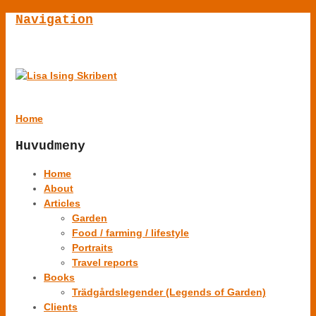
Navigation
Home
Huvudmeny
Home
About
Articles
Garden
Food / farming / lifestyle
Portraits
Travel reports
Books
Trädgårdslegender (Legends of Garden)
Clients