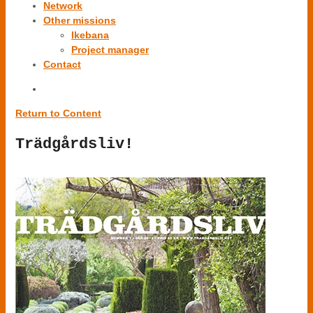
Network
Other missions
Ikebana
Project manager
Contact
Return to Content
Trädgårdsliv!