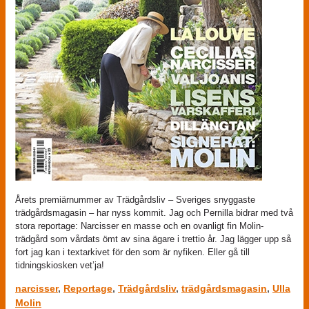
Årets premiärnummer av Trädgårdsliv – Sveriges snyggaste
trädgårdsmagasin – har nyss kommit. Jag och Pernilla bidrar med två
stora reportage: Narcisser en masse och en ovanligt fin Molin-
trädgård som vårdats ömt av sina ägare i trettio år. Jag lägger upp så
fort jag kan i textarkivet för den som är nyfiken. Eller gå till
tidningskiosken vet’ja!
narcisser
,
Reportage
,
Trädgårdsliv
,
trädgårdsmagasin
,
Ulla
Molin